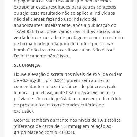
hipogonádicos. Vale ressaltar que não devemos
extrapolar esses resultados para outros contextos,
ou seja, esse resultado não se aplica a indivíduos
não deficientes fazendo uso indevido de
anabolizantes. Infelizmente, após a publicação do
TRAVERSE Trial, observamos nas mídias sociais uma
verdadeira enxurrada de postagens usando o estudo
de forma inadequada para defender que “tomar
bomba” não traz risco cardiovascular. Não é isso!
Definitivamente não é isso…
SEGURANÇA
Houve elevação discreta nos níveis de PSA (da ordem
de +0,2 ng/dL – p < 0,001) porém sem aumento
concomitante na taxa de câncer de pâncreas (vale
lembrar que elevação de PSA no
baseline
, história
prévia de câncer de próstata e a presença de nódulo
de próstata foram considerados critérios de
exclusão).
Ocorreu também aumento nos níveis de PA sistólica
(diferença de cerca de 1,8 mmHg em relação ao
grupo placebo com p < 0,001).