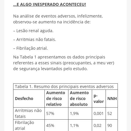
…E ALGO INESPERADO ACONTECEU!
Na análise de eventos adversos, infelizmente,
observou-se aumento na incidência de:
– Lesão renal aguda.
– Arritmias não fatais.
– Fibrilação atrial.
Na Tabela 1 apresentamos os dados principais
referentes a esses sinais (preocupantes, a meu ver)
de segurança levantados pelo estudo.
Tabela 1. Resumo dos principais eventos adversos
Aumento
Aumento
p-
Desfecho
de risco
de risco
NNH
valor
relativo
absoluto
Arritmias não
57%
1,9%
0,001
52
fatais
Fibrilação
45%
1,1%
0,02
90
atrial