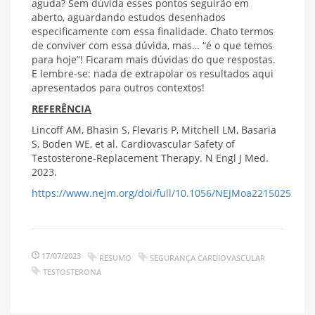
aguda? Sem dúvida esses pontos seguirão em
aberto, aguardando estudos desenhados
especificamente com essa finalidade. Chato termos
de conviver com essa dúvida, mas… “é o que temos
para hoje”! Ficaram mais dúvidas do que respostas.
E lembre-se: nada de extrapolar os resultados aqui
apresentados para outros contextos!
REFERÊNCIA
Lincoff AM, Bhasin S, Flevaris P, Mitchell LM, Basaria
S, Boden WE, et al. Cardiovascular Safety of
Testosterone-Replacement Therapy. N Engl J Med.
2023.
https://www.nejm.org/doi/full/10.1056/NEJMoa2215025
17/07/2023
RESUMO
SEGURANÇA CARDIOVASCULAR
TESTOSTERONA